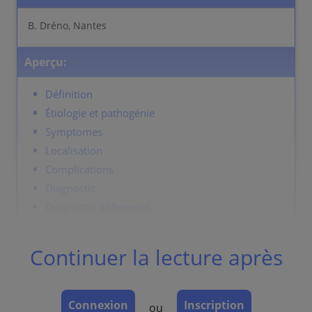
B. Dréno, Nantes
Aperçu:
Définition
Étiologie et pathogénie
Symptomes
Localisation
Complications
Diagnostic
Diagnostic differentiel
Prévention et thérapie
Continuer la lecture après
Définition
Maladie inflammatoire de l'unité pilosébacée surtout
Connexion
Inscription
ou