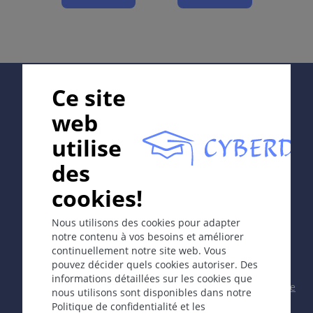
sur le nez et les joues, due à des troubles
fonctionnelles de la circulation au niveau du visage. F
> M, 30 à 50 ans.
Étiologie et pathogénie
Supported by:
Génétique, nutrition (?). Facteurs déclenchants:
Ce site
soleil, cafféine, mets épicés, alcool.
web
Symptomes
utilise
Erythème centrofacial avec des papules et des
In collaboration with Erasmus+ hEduLearnIt editorial
des
pustules SANS comédons.
group
Stade I: flush
cookies!
Stade II: érythèmes télangiectasiques
Stade III: papules et pustules avec un infiltrat
Copyright © 2003-2026 CYBERDERM Editorial Group -
Nous utilisons des cookies pour adapter
Rédacteur fondateur Guenter Burg, M.D.
- Concept et
inflammatoire
notre contenu à vos besoins et améliorer
coordination par Vahid Djamei, Zurich
continuellement notre site web. Vous
All rights reserved.
pouvez décider quels cookies autoriser. Des
informations détaillées sur les cookies que
Contact
|
Impressum
|
Soutenu par
|
Politique
nous utilisons sont disponibles dans notre
Localisation
de confidentialité
|
Conditions
Politique de confidentialité et les