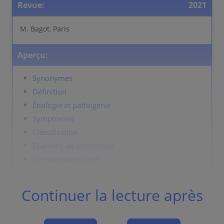
Revue:
2021
M. Bagot, Paris
Aperçu:
Synonymes
Définition
Étiologie et pathogénie
Symptomes
Classification
Examens de laboratoire
Dermatopathologie
Cours
Diagnostic
Continuer la lecture après
Diagnostic differentiel
Prévention et thérapie