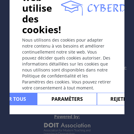
utilise
In collaboration with Erasmus+ hEduLearnIt editorial
des
group
cookies!
Copyright © 2003-2026 CYBERDERM Editorial Group -
Nous utilisons des cookies pour adapter
Rédacteur fondateur Guenter Burg, M.D.
- Concept et
notre contenu à vos besoins et améliorer
coordination par Vahid Djamei, Zurich
continuellement notre site web. Vous
All rights reserved.
pouvez décider quels cookies autoriser. Des
informations détaillées sur les cookies que
Contact
|
Impressum
|
Soutenu par
|
Politique
nous utilisons sont disponibles dans notre
de confidentialité
|
Conditions
Politique de confidentialité et les
d'utilisation
|
Avis de non-responsabilité
Paramètres des cookies. Vous pouvez retirer
votre consentement à tout moment.
PTER TOUS
PARAMÈTERS
REJETER 
Powere
d by: