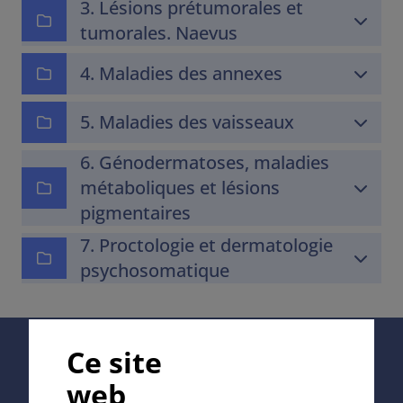
3. Lésions prétumorales et
tumorales. Naevus
4. Maladies des annexes
5. Maladies des vaisseaux
6. Génodermatoses, maladies
métaboliques et lésions
pigmentaires
7. Proctologie et dermatologie
psychosomatique
Supported by:
Ce site
web