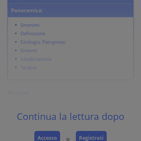
Panoramica:
Sinonimi
Definizione
Eziologia; Patogenesi
Sintomi
Localizzazione
Terapia
Sinonimi
Verruche Genitali
Continua la lettura dopo
Definizione
Lesioni iperplastiche della mucosa causate da HPV 6,
11 e altri
Accesso
Registrati
o