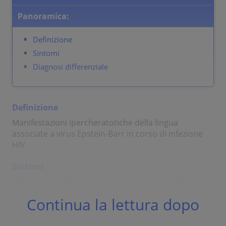
Panoramica:
Definizione
Sintomi
Diagnosi differenziale
Definizione
Manifestazioni ipercheratotiche della lingua
associate a virus Epstein-Barr in corso di infezione
HIV
Sintomi
Chiazze bianche, ipercheratotiche ai lati e sulla
superficie inferiore della lingua; non possono essere
Continua la lettura dopo
scollate (a differenza della candidiasi)
Diagnosi differenziale