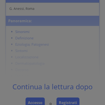
G. Anessi, Roma
Panoramica:
Sinonimi
Definizione
Eziologia; Patogenesi
Sintomi
Localizzazione
Dermatopatologia
Decorso
Diagnosi
Diagnosi differenziale
Continua la lettura dopo
Terapia
Accesso
Registrati
o