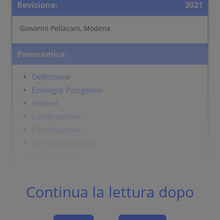
Revisione:
2021
Giovanni Pellacani, Modena
Panoramica:
Definizione
Eziologia; Patogenesi
Sintomi
Localizzazione
Classificazione
Dermatopatologia
Complicazioni
Diagnosi
Diagnosi differenziale
Continua la lettura dopo
Terapia