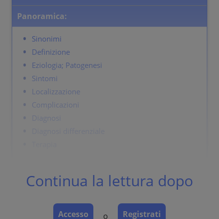
Panoramica:
Sinonimi
Definizione
Eziologia; Patogenesi
Sintomi
Localizzazione
Complicazioni
Diagnosi
Diagnosi differenziale
Terapia
Continua la lettura dopo
Sinonimi
Acne rosacea.
Accesso
Registrati
o