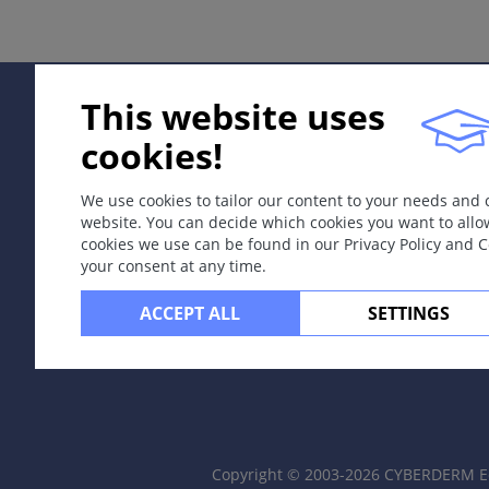
ICD-11
EE80.0
This website uses
Apibrėžtis
Uždegiminė granulominė odos liga, sukelianti žiedo for
cookies!
Etiologija ir patogenezė
We use cookies to tailor our content to your needs and
Nežinoma.
website. You can decide which cookies you want to allo
cookies we use can be found in our Privacy Policy and 
Simptomai
your consent at any time.
Standžios konsistencijos, smulkios odos
spalvos papulės,
ACCEPT ALL
SETTINGS
Vieta
Tiesiamieji galūnių paviršiai (ypač pirštų ir plaštakų nugari
Laboratoriniai tyrimait
Išplitusi (
sin
. diseminuota) žiedinė granuloma gali būti su
Copyright © 2003-2026 CYBERDERM Ed