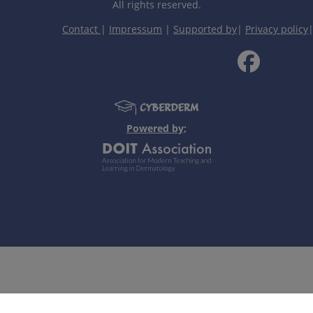
All rights reserved.
Contact
|
Impressum
|
Supported by
|
Privacy policy
robiozė) ir periferinė limfocitų ir histiocitų juosta.
yčiai.
Powered by;
imkūnių tipo granuloma, tuberkulioziniai raupsai, tretinis sifi
UVA (vietinė arba sisteminė), UVB-311 nm, krioterapija; išplit
Asmeninės pastabos