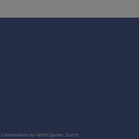
iems suaugusiesiems.
 paslankūs poodiniai mazgai. Neniežti.
ažnai pažeidžiamas ir liemuo.
 antikūnais.
Coordination by Vahid Djamei, Zurich