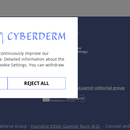
Supported by;
mos bėrimus; dažnesnė vaikams ir cukriniu diabetu sergant
 continuously improve our
w. Detailed information about the
Cookie Settings. You can withdraw
 išsidėsčiusios žiedais arba lankais. Poodinė forma: kieti ir
REJECT ALL
In collaboration with Erasmus+ hEduLearnIt editorial group
niai paviršiai); esant išplitusiai (
sin
. diseminuotai) formai d
sijusi su cukriniu diabetu ir teigiamais antimitochondriniais
itorial Group -
Founding Editor Guenter Burg, M.D.
- Concept and 