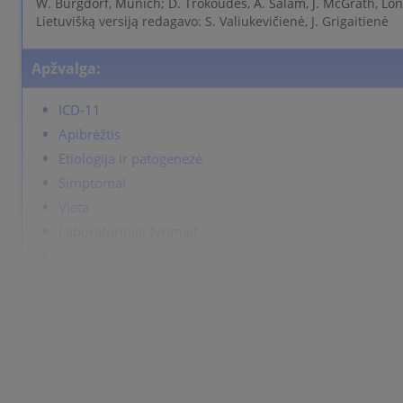
W. Burgdorf, Munich; D. Trokoudes, A. Salam, J. McGrath, Lo
Lietuvišką versiją redagavo: S. Valiukevičienė, J. Grigaitienė
Apžvalga:
ICD-11
Apibrėžtis
Etiologija ir patogenezė
Simptomai
Vieta
Laboratoriniai tyrimait
Histologija
Eiga
Diagnostika
Differential Diagnosis
Gydymas