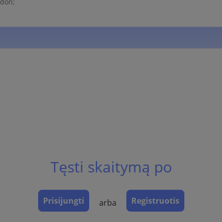
ndon;
Tęsti skaitymą po
Prisijungti
Registruotis
arba