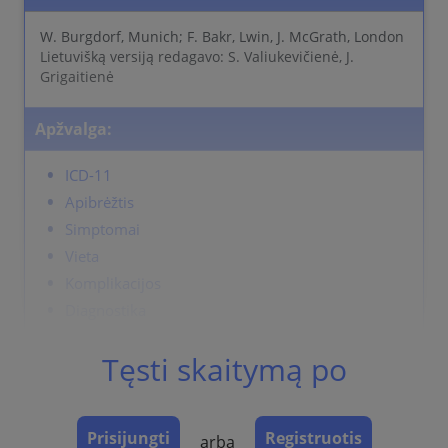
W. Burgdorf, Munich; F. Bakr, Lwin, J. McGrath, London
Lietuvišką versiją redagavo: S. Valiukevičienė, J.
Grigaitienė
Apžvalga:
ICD-11
Apibrėžtis
Simptomai
Vieta
Komplikacijos
Diagnostika
Gydymas
Tęsti skaitymą po
ICD-11
Prisijungti
Registruotis
arba