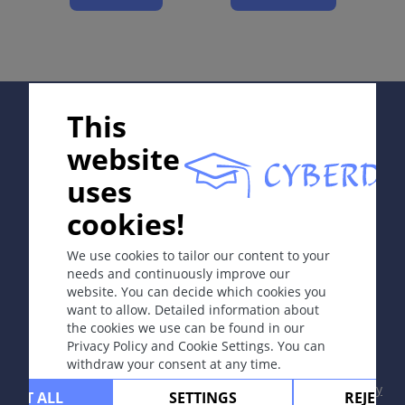
1F00.03
Apibrėžtis
Paprastosios pūslelinės, herpes simplex, viruso 1-ojo
tipo (HSV 1) sunki infekcija pacientams, sergantiems
atopiniu dermatitu; perduodama autoinokuliacijos
Supported by;
This
būdu (lūpų pūslelinė) arba kontaktuojant su
užsikrėtusiu asmeniu.
website
uses
Simptomai
In collaboration with Erasmus+ hEduLearnIt editorial
Pūslelės sunkaus dermatito srityse (veidas, kaklas,
cookies!
group
tiesiamieji galūnių paviršiai), vėliau susidaro
pustulės, erozijos, šašai. Bendrieji simptomai: didelė
We use cookies to tailor our content to your
kūno temperatūra, ryškus niežėjimas, kartais-
needs and continuously improve our
periferinių limfmazgių padidėjimas.
website. You can decide which cookies you
Copyright © 2003-2026 CYBERDERM Editorial Group
want to allow. Detailed information about
-
Founding Editor Guenter Burg, M.D.
- Concept and
the cookies we use can be found in our
Vieta
Coordination by Vahid Djamei, Zurich
Privacy Policy and Cookie Settings. You can
Įprastai veidas, kaklas, tiesiamieji galūnių paviršiai.
All rights reserved.
withdraw your consent at any time.
Contact
|
Impressum
|
Supported by
|
Privacy
Komplikacijos
CEPT ALL
SETTINGS
REJECT 