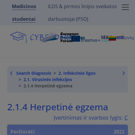
Medicinos
ILDS & pirmos linijos sveikatos
studentai
darbuotojai (PSO)
Lietuvi
Search Diagnosis
2. Infekcinės ligos
2.1. Virusinės infekcijos
2.1.4 Herpetinė egzema
2.1.4 Herpetinė egzema
Įvertinimas ir svarbos lygis:
C
Peržiūrėti:
2022