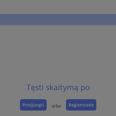
Tęsti skaitymą po
Prisijungti
Registruotis
arba