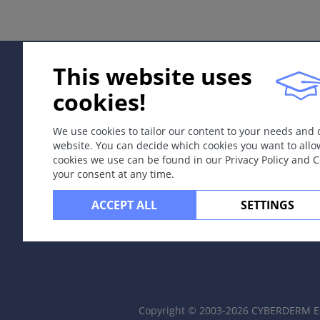
ICD-11
1F54.1
This website uses
Apibrėžtis
Tai leišmanijų genties pirmuonių sukeliama parazitinė inf
cookies!
Odos leišmaniozės paplitimas:
We use cookies to tailor our content to your needs and
Pietų Europa, Rytų Azija, Afrika (
L. major, L. tropica, 
website. You can decide which cookies you want to allo
Centrinė Amerika, Brazilija, Bolivija (
L. mexicana, L. br
cookies we use can be found in our Privacy Policy and 
your consent at any time.
Etiologija ir patogenezė
ACCEPT ALL
SETTINGS
Sukėlėją perneša šikšnosparnių ir kitų laukinių gyvūnų m
Simptomai
Odos leišmaniozės metu įkandimo vietoje atsiranda raudo
papulės. Dažniausiai pažeidimas užgyja pats per kelis mėn
Copyright © 2003-2026 CYBERDERM Ed
Vieta