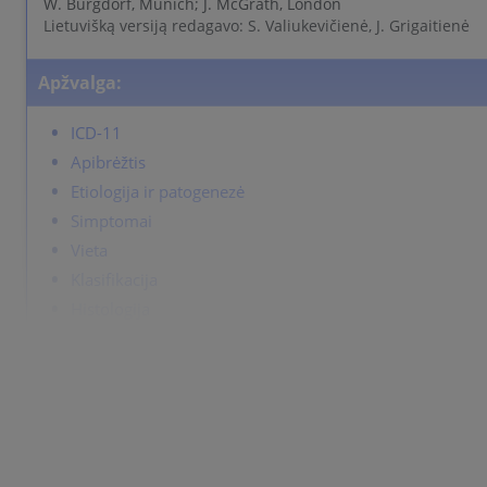
W. Burgdorf, Munich; J. McGrath, London
Lietuvišką versiją redagavo: S. Valiukevičienė, J. Grigaitienė
Apžvalga:
ICD-11
Apibrėžtis
Etiologija ir patogenezė
Simptomai
Vieta
Klasifikacija
Histologija
Komplikacijos
Diagnostika
Differential Diagnosis
Gydymas