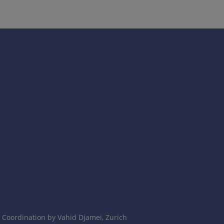
fikacija).
į ektimą panašus bėrimas, aplinkui pavienės satelitinės
Coordination by Vahid Djamei, Zurich