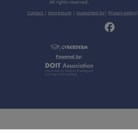
All rights reserved.
Contact
|
Impressum
|
Supported by
|
Privacy policy
organų leišmaniozė.
po granulomos.
Powered by;
i klinikiniai požymiai, sukėlėjo suradimas atlikus pažeistos