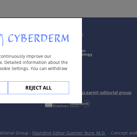
Supported by;
ekcija. Skiriamos keturios tipinės klinikinės formos (
žr
. Klasi
 continuously improve our
L. aethiopica, L. infantum
)
w. Detailed information about the
asiliensis
)
Cookie Settings. You can withdraw
REJECT ALL
In collaboration with Erasmus+ hEduLearnIt editorial group
oskitai (smėlinės muselės).
na papulė arba plokštelė, kurios centras išopėja, susidaro 
esius, lieka randas. Bėrimų skaičius gali būti įvairus.
itorial Group -
Founding Editor Guenter Burg, M.D.
- Concept and 