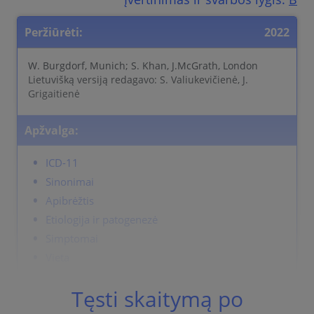
Peržiūrėti:
2022
W. Burgdorf, Munich; S. Khan, J.McGrath, London
Lietuvišką versiją redagavo: S. Valiukevičienė, J.
Grigaitienė
Apžvalga:
ICD-11
Sinonimai
Apibrėžtis
Etiologija ir patogenezė
Simptomai
Vieta
Histologija
Tęsti skaitymą po
Eiga
Differential Diagnosis