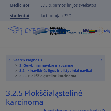
Medicinos
ILDS & pirmos linijos sveikatos
studentai
darbuotojai (PSO)
Lietuvi
Search Diagnosis
3. Gerybiniai navikai ir apgamai
3.2. Ikinavikinės ligos ir piktybiniai navikai
3.2.5 Plokščialąstelinė karcinoma
3.2.5 Plokščialąstelinė
karcinoma
Įvertinimas ir svarbos lygis:
B