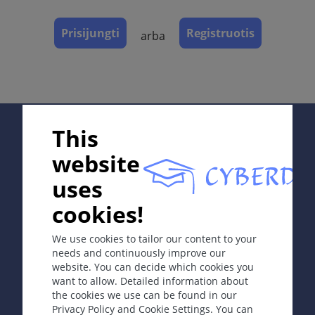
Gydymas
Prisijungti
Registruotis
arba
ICD-11
2C31
Supported by;
Sinonimai
This
Epidermoid carcinoma.
website
Apibrėžtis
uses
Piktybinis keratinocitų navikas, galintis metastazuoti.
In collaboration with Erasmus+ hEduLearnIt editorial
cookies!
group
Sergamumas 30–50 / 100 000 per metus.
We use cookies to tailor our content to your
Etiologija ir patogenezė
needs and continuously improve our
Atsiranda anksčiau pažeistoje odoje: ultravioletinės
website. You can decide which cookies you
Copyright © 2003-2026 CYBERDERM Editorial Group
want to allow. Detailed information about
spinduliuotės, jonizuojančiosios spinduliuotės,
-
Founding Editor Guenter Burg, M.D.
- Concept and
the cookies we use can be found in our
arseno, dervos, suodžių, keloidų, ŽPV. Pirmtakai:
Coordination by Vahid Djamei, Zurich
Privacy Policy and Cookie Settings. You can
keratozės, randai, lėtinės opos. Rizikos veiksniai: I ir II