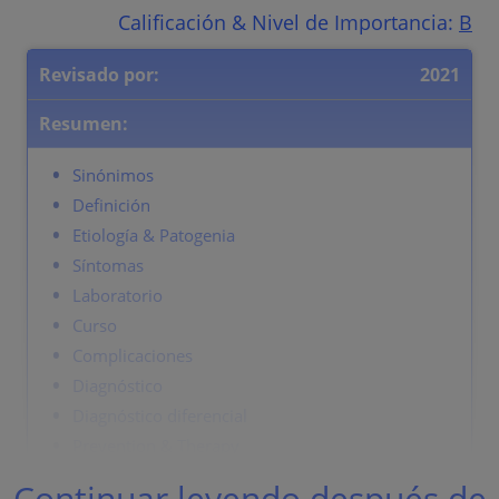
Calificación & Nivel de Importancia:
B
Revisado por:
2021
Resumen:
Sinónimos
Definición
Etiología & Patogenia
Síntomas
Laboratorio
Curso
Complicaciones
Diagnóstico
Diagnóstico diferencial
Prevention & Therapy
Continuar leyendo después de