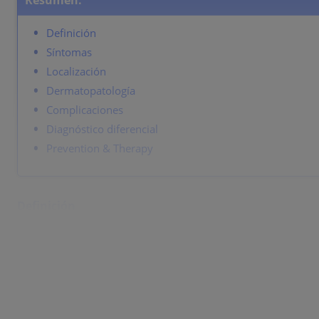
Resumen:
Definición
Síntomas
Localización
Dermatopatología
Complicaciones
Diagnóstico diferencial
Prevention & Therapy
Definición
Adenocarcinoma intraepidérmico poco frecuente, que s
apocrinas o de un carcinoma subyacente (recto, prosta
Síntomas
Placas eritematosas, bien circunscritas, a veces descamat
crónica que afecta sólo un pezón -> descartar enfermed