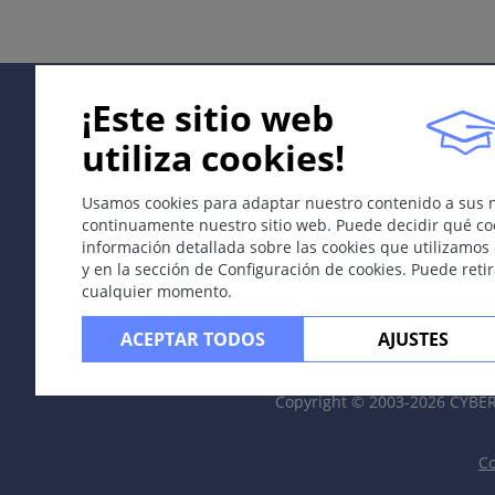
Localización
Pezón, axila, genitales, parte baja del abdomen, perianal
¡Este sitio web
Dermatopatología
utiliza cookies!
Proliferación de células tumorales grandes y claras intrae
Complicaciones
Usamos cookies para adaptar nuestro contenido a sus 
continuamente nuestro sitio web. Puede decidir qué coo
Asociación con un carcinoma intraductal de mama (en
información detallada sobre las cookies que utilizamos 
y en la sección de Configuración de cookies. Puede reti
Diagnóstico diferencial
cualquier momento.
Eczemas del pezón, eczemas perianales,
psoriasis
.
ACEPTAR TODOS
AJUSTES
Prevention & Therapy
Exéresis quirúrgica con márgenes ajustados al tamaño de
Copyright © 2003-2026 CYB
Traducido por José Mascaro jun, M.D
Co