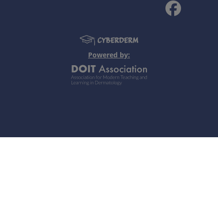
Powered by:
rythematous weeping lesion of left nipple.