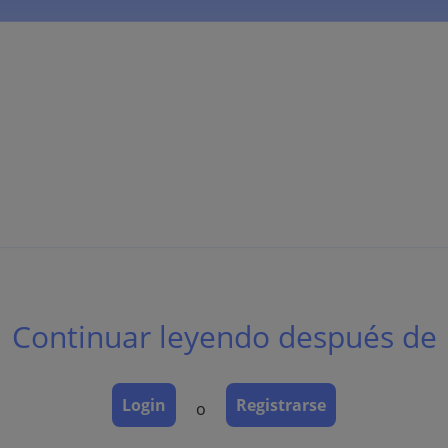
uele derivar de un carcinoma intraductal de mama (enferm
Continuar leyendo después de
ta) (enfermedad de Paget extramamaria).
Login
Registrarse
o
ivas, que se van infiltrando poco a poco. Pezón (unilateral), 
ad de Paget.