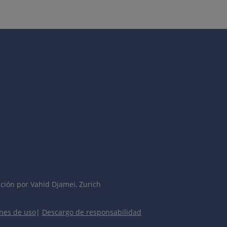
dad de Paget extramamaria).
io por especialistas adecuados al tipo de neoplasia.
ción por Vahid Djamei, Zurich
nes de uso
|
Descargo de responsabilidad