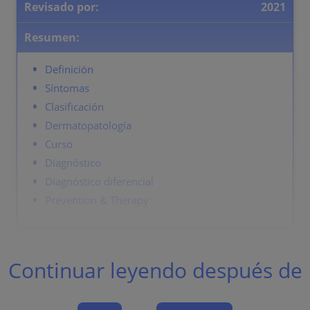
Revisado por:
2021
Resumen:
Definición
Síntomas
Clasificación
Dermatopatología
Curso
Diagnóstico
Diagnóstico diferencial
Prevention & Therapy
Definición
Continuar leyendo después de
Enfermedades linfoproliferativas de localización
cutánea primaria y predominante.