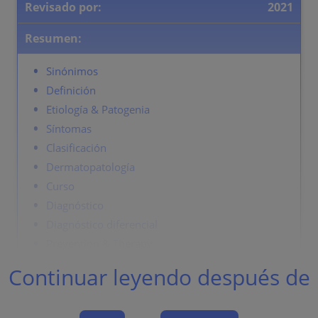
Revisado por:
2021
Resumen:
Sinónimos
Definición
Etiología & Patogenia
Síntomas
Clasificación
Dermatopatología
Curso
Diagnóstico
Diagnóstico diferencial
Prevention & Therapy
Continuar leyendo después de
Sinónimos