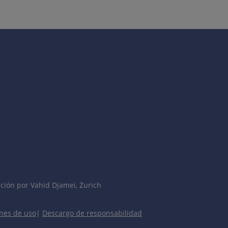
 > Hombres.
 semanas.
eral de los muslos en jinetes y amazonas--, dedos de las
anjeros).
ción por Vahid Djamei, Zurich
nes de uso
|
Descargo de responsabilidad