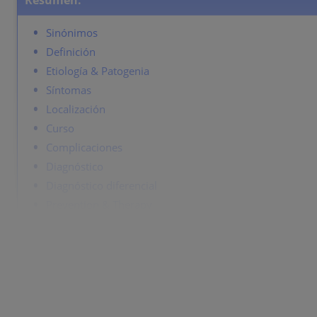
Resumen:
Sinónimos
Definición
Etiología & Patogenia
Síntomas
Localización
Curso
Complicaciones
Diagnóstico
Diagnóstico diferencial
Prevention & Therapy
Sinónimos
Sabañones.
Definición