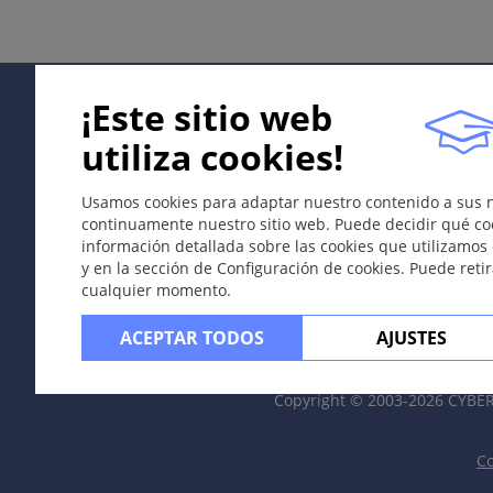
Pápulas o nódulos indurados rojo-azulados inducidos por
Etiología & Patogenia
¡Este sitio web
La exposición contínua al frío, en condiciones de humed
utiliza cookies!
Síntomas
Pápulas o nódulos edematosos rojo-azulados que puede
Usamos cookies para adaptar nuestro contenido a sus 
continuamente nuestro sitio web. Puede decidir qué coo
Localización
información detallada sobre las cookies que utilizamos 
Habitualmente aparecen en áreas distales que se enfrían 
y en la sección de Configuración de cookies. Puede reti
cualquier momento.
manos y los pies), la humedad es un factor importante 
ACEPTAR TODOS
AJUSTES
Curso
Recidivante, más frecuentes en primavera y otoño (por 
Copyright © 2003-2026 CYB
Complicaciones
Raramente se pueden ulcerar.
Co