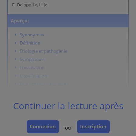
E. Delaporte, Lille
Aperçu:
Synonymes
Définition
Étiologie et pathogénie
Symptomes
Localisation
Classification
Examens de laboratoire
Cours
Diagnostic
Continuer la lecture après
Diagnostic differentiel
Prévention et thérapie
Connexion
Inscription
ou