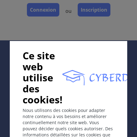
Définition
Connexion
Inscription
ou
Cicatrisation bénigne excessive qui s'étend au delà
des limites de la cicatrice initiale ("en pattes de
crabe").
Étiologie et pathogénie
Supported by:
Ce site
Spontanées, secondaires à des traumatismes
(postopératoires), des brûlures, des lésions
web
inflammatoires destructives, l'acné. Plus fréquent
chez les patients de couleur foncée; prédisposition
utilise
individuelle.
In collaboration with Erasmus+ hEduLearnIt editorial
des
group
Symptomes
cookies!
Prolifération érythémateuse et prurigineuse du tissu
conjonctif avec des expansions pseudopodiques en
Copyright © 2003-2026 CYBERDERM Editorial Group -
Nous utilisons des cookies pour adapter
périphérie ("en pattes de crabe"), parfois sensible.
Rédacteur fondateur Guenter Burg, M.D.
- Concept et
notre contenu à vos besoins et améliorer
coordination par Vahid Djamei, Zurich
Dépasse les limites du déficit cutané initial.
continuellement notre site web. Vous
All rights reserved.
pouvez décider quels cookies autoriser. Des
informations détaillées sur les cookies que
Localisation