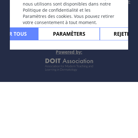
Contact
|
Impressum
|
Soutenu par
|
Politique
nous utilisons sont disponibles dans notre
Sites de prédilection: présternal, cou, épaules, plaies
de confidentialité
|
Conditions
Politique de confidentialité et les
d'utilisation
|
Avis de non-responsabilité
tendues.
Paramètres des cookies. Vous pouvez retirer
votre consentement à tout moment.
Cours
PTER TOUS
PARAMÈTERS
REJETER 
Pâlissent au cours des années.
Complications
Powere
d by:
Contractions sur les articulations, limitation des
mouvements.
Diagnostic
Anamnèse, tableau clinique typique.
Diagnostic differentiel
Cicatrice hypertrophique postopératoire (lésion
limitée à la cicatrice initiale),
sarcoïdose
.
Prévention et thérapie