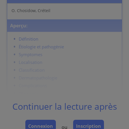
O. Chosidow, Créteil
Aperçu:
Définition
Étiologie et pathogénie
Symptomes
Localisation
Classification
Dermatopathologie
Complications
Diagnostic
Diagnostic differentiel
Continuer la lecture après
Prévention et thérapie
Connexion
Inscription
ou