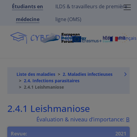
Étudiants en
ILDS & travailleurs de première
médecine
ligne (OMS)
Françai
Liste des maladies
2. Maladies infectieuses
2.4. Infections parasitaires
2.4.1 Leishmaniose
2.4.1 Leishmaniose
Évaluation & niveau d’importance:
B
Revue:
2021