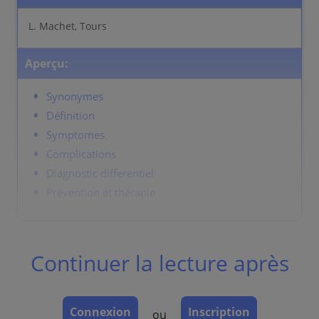
L. Machet, Tours
Aperçu:
Synonymes
Définition
Symptomes
Complications
Diagnostic differentiel
Prévention et thérapie
Synonymes
Continuer la lecture après
Zona = herpes zoster.
Définition
Connexion
Inscription
ou