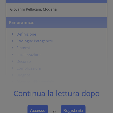
Giovanni Pellacani, Modena
Panoramica:
Definizione
Eziologia; Patogenesi
Sintomi
Localizzazione
Decorso
Complicazioni
Diagnosi
Diagnosi differenziale
Terapia
Continua la lettura dopo
Definizione
Accesso
Registrati
o