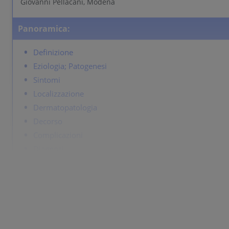
Giovanni Pellacani, Modena
Panoramica:
Definizione
Eziologia; Patogenesi
Sintomi
Localizzazione
Dermatopatologia
Decorso
Complicazioni
Diagnosi
Diagnosi differenziale
Terapia
Definizione