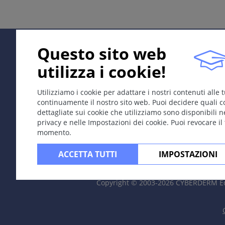
Tumore adiposo benigno circoscritto.
Eziologia; Patogenesi
Spontaneo, a volte su base genetica.
Questo sito web
Sintomi
utilizza i cookie!
Massa sottocutanea mobile, di consistenza molle. A volte
Utilizziamo i cookie per adattare i nostri contenuti alle
Localizzazione
continuamente il nostro sito web. Puoi decidere quali c
dettagliate sui cookie che utilizziamo sono disponibili n
Solitario, multiplo o disseminato.
privacy e nelle Impostazioni dei cookie. Puoi revocare il
momento.
Dermatopatologia
Tessuto adiposo, a volte racchiuso da una capsula di te
ACCETTA TUTTI
IMPOSTAZIONI
Decorso
Copyright © 2003-2026 CYBERDERM Ed
Crescita lenta o stabile.
Complicazioni
Compressione sui tessuti adiacenti