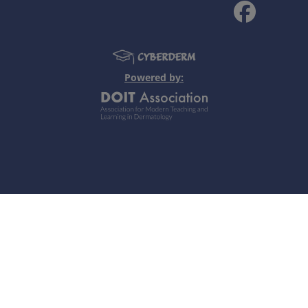
Powered by:
ica benigna.
Note personali
moso, liberamente movibile, sulla spalla sinistra.