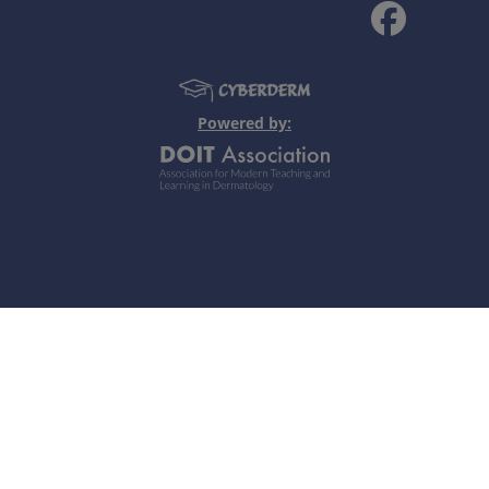
pontanea.
orzo; mancanza di retrazione spontanea ma riposizionament
osizionamento non possibile) .
Powered by:
 11.
roidarie.
same rettale digitale, proctoscopia.