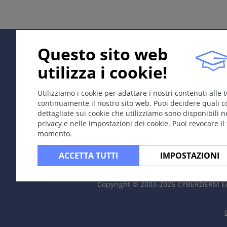
Malattia emorroidaria
Definizione
Iperplasia dei plessi vascolari arteriovenosi sottomucosa
Questo sito web
della popolazione adulta e spesso sono asintomatiche. 
utilizza i cookie!
Utilizziamo i cookie per adattare i nostri contenuti alle
Eziologia; Patogenesi
continuamente il nostro sito web. Puoi decidere quali c
Fattori predisponenti: predisposizione genetica, debolez
dettagliate sui cookie che utilizziamo sono disponibili n
vita sedentaria, gravidanze multiple.
privacy e nelle Impostazioni dei cookie. Puoi revocare il
momento.
ACCETTA TUTTI
IMPOSTAZIONI
Sintomi
Sangue fresco rosso chiaro, prurito, dolore tagliente 
Copyright © 2003-2026 CYBERDERM Ed
intestinale, inappropriato senso di urgenza alla defecazi
4 gradi di severità:
Grado I
:
identificabile solo alla proctoscopia, nodul