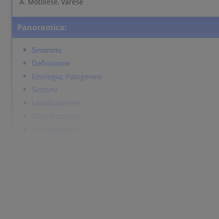
A. Motolese, Varese
Panoramica:
Sinonimi
Definizione
Eziologia; Patogenesi
Sintomi
Localizzazione
Classificazione
Complicazioni
Diagnosi
Diagnosi differenziale
Terapia
Sinonimi