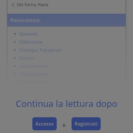
C. Del Forno, Pavia
Panoramica:
Sinonimi
Definizione
Eziologia; Patogenesi
Sintomi
Localizzazione
Classificazione
Complicazioni
Diagnosi
Diagnosi differenziale
Continua la lettura dopo
Terapia
Accesso
Registrati
o
Sinonimi