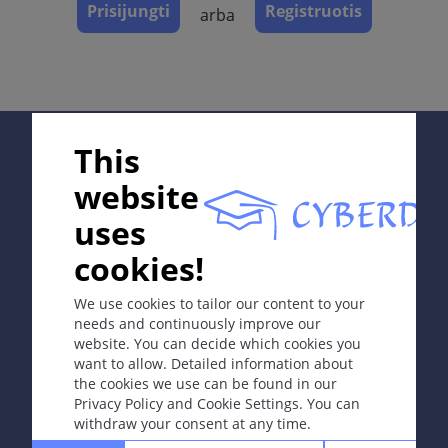
Prisijungti
Registruotis
arba
ICD-11
EE60
Supported by;
Apibrėžtis
This
Gerybinis randinio audinio už pirminės traumos
website
arba chirurginio rando ribų augimas.
uses
Etiologija ir patogenezė
In collaboration with Erasmus+ hEduLearnIt editorial
cookies!
group
Keloidas susidaro savaime operacinio rando,
traumos, nudegimo, infekcijos, aknės
We use cookies to tailor our content to your
srityse. Dažniau tamsiaodžiams arba turintiesiems
needs and continuously improve our
individualų polinkį. Atsargumo priemonės: paciento
website. You can decide which cookies you
Copyright © 2003-2026 CYBERDERM Editorial Group
visada reikia paklausti, ar prieš operaciją buvo
want to allow. Detailed information about
-
Founding Editor Guenter Burg, M.D.
- Concept and
keloidų.
the cookies we use can be found in our
Coordination by Vahid Djamei, Zurich
Privacy Policy and Cookie Settings. You can
All rights reserved.
Simptomai
withdraw your consent at any time.