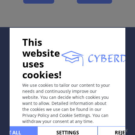
Diagnostika
Differential Diagnosis
Gydymas
Supported by;
This
ICD-11
website
Kodai skiriasi priklausomai nuo lokalizacijos.
uses
Epidemiologija
In collaboration with Erasmus+ hEduLearnIt editorial
cookies!
group
Dažniausios buitinės ir laisvailaikio traumos.
We use cookies to tailor our content to your
Apibrėžtis
needs and continuously improve our
website. You can decide which cookies you
Įvairaus laipsnio šiluminės energijos sukeltas fizinis
Copyright © 2003-2026 CYBERDERM Editorial Group
want to allow. Detailed information about
odos sužalojimas, sukeliantis audinių pažeidimą.
-
Founding Editor Guenter Burg, M.D.
- Concept and
the cookies we use can be found in our
Coordination by Vahid Djamei, Zurich
Privacy Policy and Cookie Settings. You can
Etiologija ir patogenezė
All rights reserved.
withdraw your consent at any time.
Egzogeninės šiluminės energijos sukeltas tiesioginis
Contact
|
Impressum
|
Supported by
|
Privacy
CEPT ALL
SETTINGS
REJECT 
audinių pažeidimas.