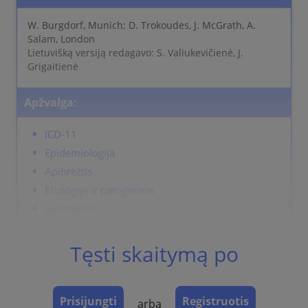
W. Burgdorf, Munich; D. Trokoudes, J. McGrath, A.
Salam, London
Lietuvišką versiją redagavo: S. Valiukevičienė, J.
Grigaitienė
Apžvalga:
ICD-11
Epidemiologija
Apibrėžtis
Etiologija ir patogenezė
Simptomai
Vieta
Klasifikacija
Tęsti skaitymą po
Laboratoriniai tyrimait
Eiga
Prisijungti
Registruotis
Komplikacijos
arba