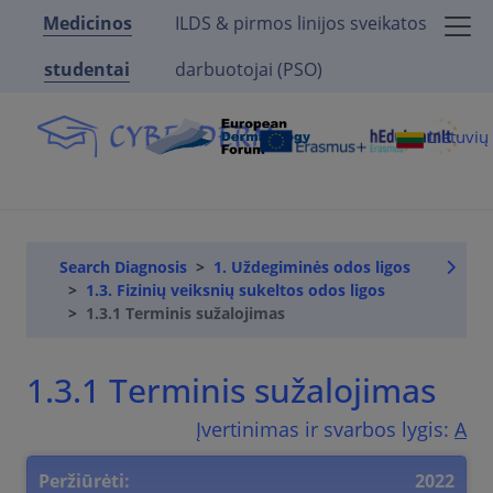
Medicinos
ILDS & pirmos linijos sveikatos
studentai
darbuotojai (PSO)
Lietuvi
Search Diagnosis
1. Uždegiminės odos ligos
1.3. Fizinių veiksnių sukeltos odos ligos
1.3.1 Terminis sužalojimas
1.3.1 Terminis sužalojimas
Įvertinimas ir svarbos lygis:
A
Peržiūrėti:
2022