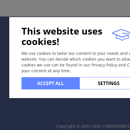
颜色：红色、黑色、白色、蓝色和黄色。
大小：毫米到几个厘米
特殊
This website uses
瘀点（皮肤点状出血），紫癜（小面积出血），血肿（大面
cookies!
定位
可在皮肤任何部位出现；比如斑疹性疹病
We use cookies to tailor our content to your needs and
发生于黏膜时称为黏膜疹
website. You can decide which cookies you want to allo
cookies we use can be found in our Privacy Policy and 
your consent at any time.
病程
可以发展成风团
ACCEPT ALL
SETTINGS
可以出现鳞屑
可以与丘疹、水疱和脓疱相关
评论/解释
大的红色斑片即红斑
红皮病指皮肤广泛发红，常伴浸润
Copyright © 2003-2026 CYBERDERM Ed
面红指急性一过性面部红斑