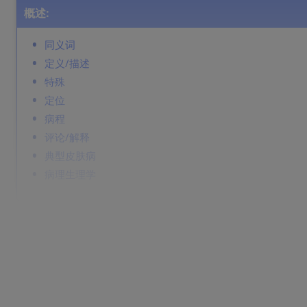
概述:
同义词
定义/描述
特殊
定位
病程
评论/解释
典型皮肤病
病理生理学
同义词
斑疹；如果大于 1 cm 则称为斑片
定义/描述
皮肤局限性颜色改变，不能摸到，通常边界清晰。