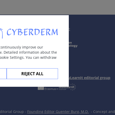
积出血）
Supported by:
 continuously improve our
w. Detailed information about the
Cookie Settings. You can withdraw
REJECT ALL
In collaboration with Erasmus+ hEduLearnIt editorial group
itorial Group -
Founding Editor Guenter Burg, M.D.
- Concept and 