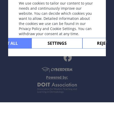
We use cookies to tailor our content to your
needs and continuously improve our
website. You can decide which cookies you
Copyright © 2003-2026 CYBERDERM Editorial Group
want to allow. Detailed information about
-
Founding Editor Guenter Burg, M.D.
- Concept and
the cookies we use can be found in our
Coordination by Vahid Djamei, Zurich
Privacy Policy and Cookie Settings. You can
All rights reserved.
withdraw your consent at any time.
Contact
|
Impressum
|
Supported by
|
Privacy
CEPT ALL
SETTINGS
REJECT 
policy
|
Terms of use
|
Disclaimer
Powered by: