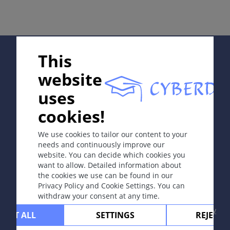
黑素瘤
定义
一种起源于神经外胚层细胞（黑素细胞或痣细胞）且易转
Supported by:
This
移的恶性肿瘤。
website
病因和发病机理
uses
¤ 流行病学：浅肤色者＞深肤色者，女＞男，好发人群
In collaboration with Erasmus+ hEduLearnIt editorial
40-50岁。
cookies!
group
¤ 发病率：欧洲为15例/10万/年，澳大利亚为40例/10
万/年。瑞士超过1 000例/年，且以每年5%的速度增长。
We use cookies to tailor our content to your
¤ 具有家族 (遗传) 易感倾向。
needs and continuously improve our
¤ 终生风险率：1930年：1/1 500；1990年：1/100；
website. You can decide which cookies you
Copyright © 2003-2026 CYBERDERM Editorial Group
2000年：1/75。
want to allow. Detailed information about
-
Founding Editor Guenter Burg, M.D.
- Concept and
绝大多数黑素瘤源于正常皮肤。
the cookies we use can be found in our
Coordination by Vahid Djamei, Zurich
Privacy Policy and Cookie Settings. You can
危险因素
All rights reserved.
withdraw your consent at any time.
1.
肤色浅、金发、雀斑、蓝眼
2.
黑素瘤家族史
Contact
|
Impressum
|
Supported by
|
Privacy
CEPT ALL
SETTINGS
REJECT 
3.
儿童期晒伤史
policy
|
Terms of use
|
Disclaimer