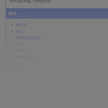
Huiting Dong, Zhengzhou
概述:
同义词
定义
病因和发病机理
定位
分类
实验室检查
病程
并发症
鉴别诊断
Prevention & Therapy
同义词