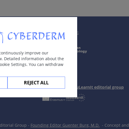
性接触性皮炎。
Supported by:
 continuously improve our
病人（I和II 型皮肤）。
w. Detailed information about the
Cookie Settings. You can withdraw
症状。
REJECT ALL
In collaboration with Erasmus+ hEduLearnIt editorial group
itorial Group -
Founding Editor Guenter Burg, M.D.
- Concept and 