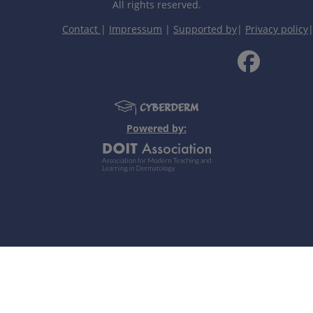
All rights reserved.
Contact
|
Impressum
|
Supported by
|
Privacy policy
Powered by:
渗液、结痂和脱屑。严重病例可伴发热和不适。可完全自愈。
及在晚年发生黑素瘤的风险增加。
病
（
如红斑狼疮
）。