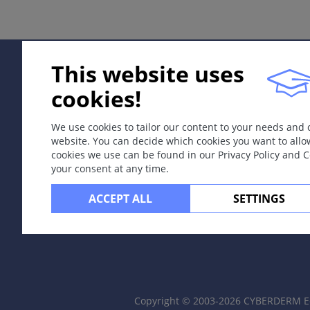
日晒伤。
定义
This website uses
由于中波紫外线（280-320 nm）电磁辐射引起的急性中毒
cookies!
病因和发病机理
We use cookies to tailor our content to your needs and
由致红斑剂量中波紫外线照射引起的急性皮炎，常见于浅色皮肤
website. You can decide which cookies you want to allo
cookies we use can be found in our Privacy Policy and 
更严重的病例释放促炎细胞因子和前列腺素，从而导致系统
your consent at any time.
ACCEPT ALL
SETTINGS
定位
日光曝露部位。
分类
一级：烧灼感、红斑、脱皮。
Copyright © 2003-2026 CYBERDERM Ed
二级：水疱、渗液、结痂。