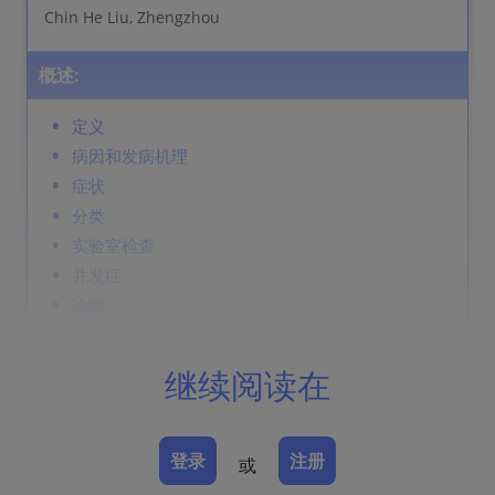
Chin He Liu, Zhengzhou
概述:
定义
病因和发病机理
症状
分类
实验室检查
并发症
诊断
鉴别诊断
Prevention & Therapy
继续阅读在
定义
登录
注册
或
必须与以下情况区别 ：