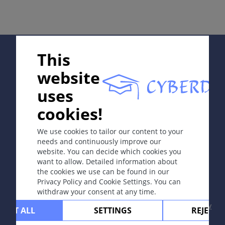
1．昆虫叮咬的毒素反应（急性反应）。
2．寄生性昆虫的反应。 定义如下：
¤ 永久性体外寄生虫：寄生虫性昆虫（蛛形纲：虱，蜱
虫）寄生于人，高度适应人类并且可在人类宿主被发现。
Supported by:
¤ 暂时机会性体外寄生虫：昆虫偶然叮咬人，根据受害
This
者皮肤反应强度不同而有不同临床表现。患者身上很难发
website
现寄生虫。
uses
病因和发病机理
In collaboration with Erasmus+ hEduLearnIt editorial
cookies!
1. 膜翅目昆虫过敏：蜜蜂，黄蜂，少数情况下为大黄
group
蜂。
We use cookies to tailor our content to your
2. 人体外寄生虫：
needs and continuously improve our
永久性体外寄生虫：昆虫纲：头虱、衣虱和阴虱。蛛形
website. You can decide which cookies you
纲：蠕形螨和疥螨。
Copyright © 2003-2026 CYBERDERM Editorial Group
want to allow. Detailed information about
机会性寄生虫昆虫纲：臭虫、蚤、蚊、沙蚤、蠓虫、苍蝇
-
Founding Editor Guenter Burg, M.D.
- Concept and
the cookies we use can be found in our
和马蝇。
Coordination by Vahid Djamei, Zurich
Privacy Policy and Cookie Settings. You can
机会性寄生虫蛛形纲: 蜱，恙螨（见恙螨病），叮咬的螨
All rights reserved.
withdraw your consent at any time.
虫（皮刺螨属），不挖掘隧道的动物螨虫（姬螯螨=移动
Contact
|
Impressum
|
Supported by
|
Privacy
的螨），动物型的螨虫（庎螨及其他）。
CEPT ALL
SETTINGS
REJECT 
policy
|
Terms of use
|
Disclaimer