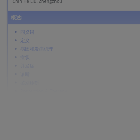
Chin He Liu, Zhengzhou
概述:
同义词
定义
病因和发病机理
症状
并发症
诊断
鉴别诊断
Prevention & Therapy
同义词
梅毒
定义