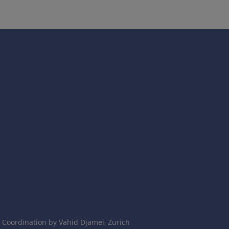
微小损伤传播。
）。3周后自行恢复。
和梅毒皮肤黏膜损害。玫瑰疹表现为散在发疹性红斑（在免疫
特异性咽峡炎，斑片状脱发。
Coordination by Vahid Djamei, Zurich