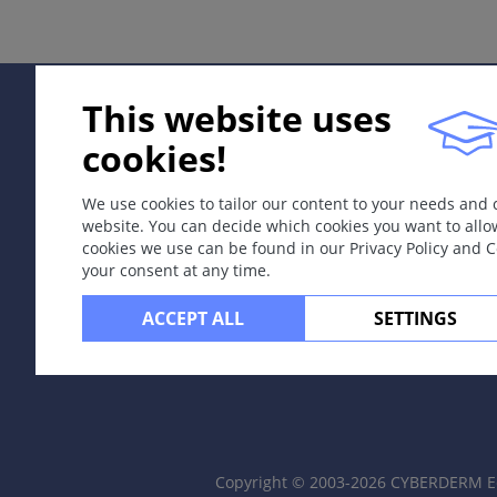
是一种慢性性传播疾病，可随病期逐渐进展，且伴系统性受
病因和发病机理
This website uses
病原体为梅毒螺旋体：一种可运动的螺旋状微生物，在光学
cookies!
症状
潜伏期：三周。
We use cookies to tailor our content to your needs and
一期梅毒：
website. You can decide which cookies you want to allo
原发皮损（硬下疳）为无痛性质硬的溃疡，含有大量螺旋体
cookies we use can be found in our Privacy Policy and 
1．生殖器硬下疳：
your consent at any time.
男性：阴茎龟头、包皮内板和冠状沟。
女性：阴唇，或者症状隐匿累及阴道或宫颈。
ACCEPT ALL
SETTINGS
2．生殖器外硬下疳：口腔、肛门和手指。
二期梅毒：
血行播散
1．病变内含有大量梅毒螺旋体，并扩散至全身，发生于感染
2．临床特点：前躯症状为肌肉疼痛，弥漫性淋巴结肿大，
功能正常人群，脓疱或者溃疡少见），分布于躯干和掌跖（
Copyright © 2003-2026 CYBERDERM Ed
3．所有病变数月后可自行消退。