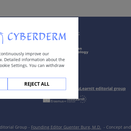
累。
显微镜下不可见，在人工培养基上不生长。可通过皮肤和黏膜的
Supported by:
 continuously improve our
w. Detailed information about the
，合并腹股沟淋巴结肿大（区域性淋巴结病，但无粘连或者流脓
Cookie Settings. You can withdraw
REJECT ALL
In collaboration with Erasmus+ hEduLearnIt editorial group
后10周至2年。
系统受累（肝炎、关节炎、虹膜睫状体炎或中枢神经系统受累）
掌跖梅毒疹），扁平湿疣（外生殖器和腹股沟），口腔黏膜斑，
itorial Group -
Founding Editor Guenter Burg, M.D.
- Concept and 