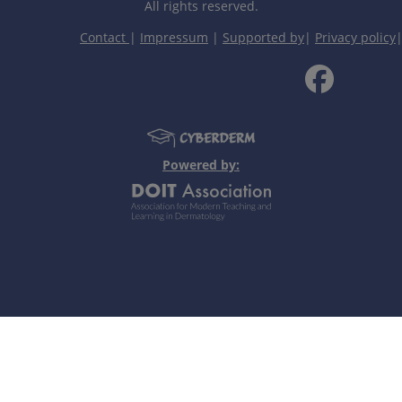
All rights reserved.
病样皮疹和痤疮样亚型（出色的模仿者）。
Contact
|
Impressum
|
Supported by
|
Privacy policy
体的过敏反应，发生于25％ 未治疗梅毒患者，晚期结节性匐
中层炎可导致动脉瘤，常见于脑部血管。
失（Argyll-Robertson瞳孔），脑膜血管病变合并神经
Powered by:
期。病变中含有极少量螺旋体。
者全身麻痹（实质性神经性梅毒）（如累及大脑，可出现渐进性
先天性早期梅毒即早产梅毒：肝脾肿大、老人貌、鼻炎（梅毒性鼻
、Parrot皱纹、郝秦生三联征（螺丝刀样牙齿，角膜炎，迷路