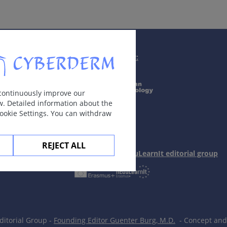
Supported by:
Wood灯下完全色素脱失。
 continuously improve our
w. Detailed information about the
Cookie Settings. You can withdraw
累及。
REJECT ALL
In collaboration with Erasmus+ hEduLearnIt editorial group
itorial Group -
Founding Editor Guenter Burg, M.D.
- Concept and 