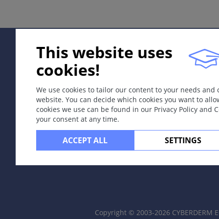
定义
获得性局限性色素脱失。
病因和发病机理
This website uses
黑素细胞合成黑素障碍。
cookies!
症状
局限性小（碎纸屑样）斑疹，可融合为大斑片，常对称分布，
We use cookies to tailor our content to your needs and
website. You can decide which cookies you want to allo
定位
cookies we use can be found in our Privacy Policy and 
your consent at any time.
好发于面、手、肛门外生殖器区和脐周，任何部位均可能被
ACCEPT ALL
SETTINGS
实验室检查
与特应性体质、自身免疫性甲状腺炎有关。
皮肤病理学
表皮黑素缺乏，早期可见炎性细胞浸润。
Copyright © 2003-2026 CYBERDERM Ed
病程