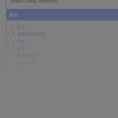
Jiangan Zhang, Zhengzhou
概述:
定义
病因和发病机理
症状
定位
实验室检查
皮肤病理学
病程
并发症
诊断
鉴别诊断
Prevention & Therapy