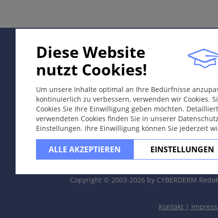
Differentialdiagnosen
Therapie & Prävention
Diese Website
nutzt Cookies!
ICD-11
XM7930
Um unsere Inhalte optimal an Ihre Bedürfnisse anzup
kontinuierlich zu verbessern, verwenden wir Cookies. Si
Synonyme
Cookies Sie Ihre Einwilligung geben möchten. Detaillie
Insektenstich-Reaktionen.
verwendeten Cookies finden Sie in unserer Datenschut
Einstellungen. Ihre Einwilligung können Sie jederzeit w
Epidemiologie
ALLE AKZEPTIEREN
EINSTELLUNGEN
Ubiquitär und häufig; Klimazonen-abhängig.
Definition
Copyright © 2003-2026 by CYBERDERM Redak
1.Toxischen Reaktionen auf Insektengift von Hymenopter
Kontakt
|
Impres
2. Stichreaktion durch parasitäre Insekten und Milben (