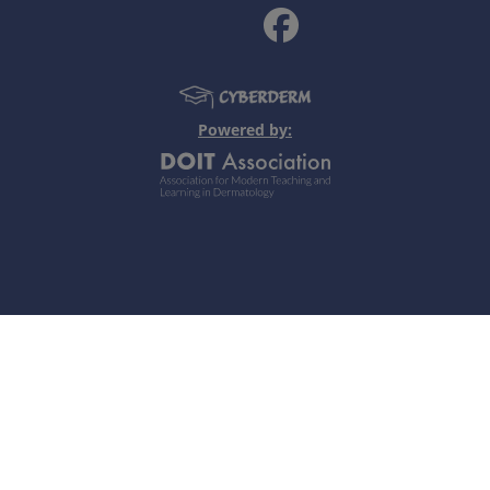
d Milben leben auf dem Menschen, sind hochadaptiert und
inis
(Krätze)
techmücken, Kriebel- und Schmetterlingsmücken, Gnitzen, S
): Zecken, Neotrombicula (siehe Trombidiose), Raubmilben (
Powered by:
 dem Menschen Blut, die Stichreaktion ist weitgehend von d
bar
ie Ausprägung hängt ab von der Reaktion des Wirtes, wobei
Schmerz. Bei Bienenstichen ist der Stachelapparat häufig n
ddel.