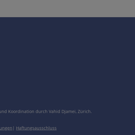
und Koordination durch Vahid Djamei, Zürich.
pen (siehe gesondertes Kapitel)
gungen
|
Haftungsausschluss