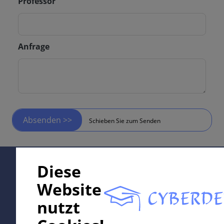
Professor
Anfrage
Absenden >>
Schieben Sie zum Senden
Supported by:
Diese
Website
nutzt
In collaboration with Erasmus+ hEduLearnIt editorial