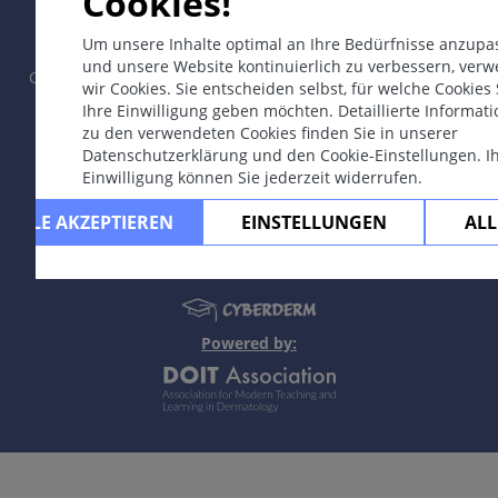
Cookies!
group
Um unsere Inhalte optimal an Ihre Bedürfnisse anzupa
und unsere Website kontinuierlich zu verbessern, ver
Copyright © 2003-2026 by CYBERDERM Redaktionsgruppe -
wir Cookies. Sie entscheiden selbst, für welche Cookies 
Gründungsredakteur Guenter Burg, M.D.
- Konzept und
Ihre Einwilligung geben möchten. Detaillierte Informat
Koordination durch Vahid Djamei, Zürich.
zu den verwendeten Cookies finden Sie in unserer
All rights reserved.
Datenschutzerklärung und den Cookie-Einstellungen. I
Einwilligung können Sie jederzeit widerrufen.
Kontakt
|
Impressum
|
Unterstützt
durch
|
Datenschutzerklärung
|
Nutzungsbedingungen
|
Ha
ALLE AKZEPTIEREN
EINSTELLUNGEN
ALL
Powered by: