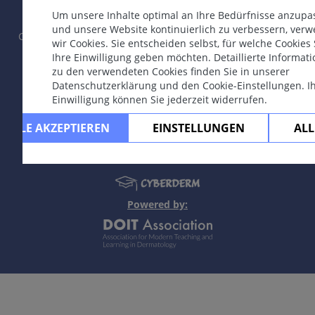
Um unsere Inhalte optimal an Ihre Bedürfnisse anzupa
und unsere Website kontinuierlich zu verbessern, ver
Copyright © 2003-2026 by CYBERDERM Redaktionsgruppe -
wir Cookies. Sie entscheiden selbst, für welche Cookies 
Gründungsredakteur Guenter Burg, M.D.
- Konzept und
Ihre Einwilligung geben möchten. Detaillierte Informat
Koordination durch Vahid Djamei, Zürich.
zu den verwendeten Cookies finden Sie in unserer
All rights reserved.
Datenschutzerklärung und den Cookie-Einstellungen. I
Einwilligung können Sie jederzeit widerrufen.
Kontakt
|
Impressum
|
Unterstützt
durch
|
Datenschutzerklärung
|
Nutzungsbedingungen
|
Ha
ALLE AKZEPTIEREN
EINSTELLUNGEN
ALL
Powered by: