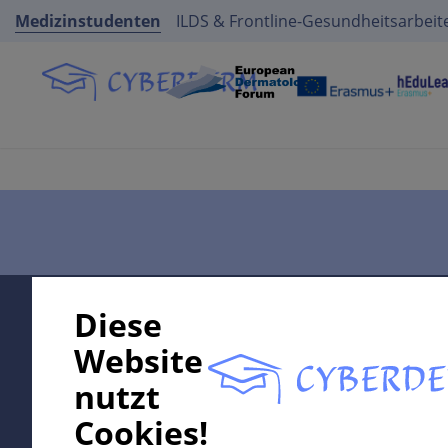
Medizinstudenten
ILDS & Frontline-Gesundheitsarbeit
Supported by:
Diese
Website
nutzt
In collaboration with Erasmus+ hEduLearnIt editorial
Cookies!
group