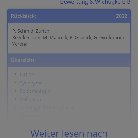
Bewertung & Wichtigkeit:
B
Rückblick:
2022
P. Schmid, Zürich
Revidiert von: M. Maurelli, P. Gisondi, G. Girolomoni,
Verona
Übersicht:
ICD-11
Synonyme
Epidemiologie
Definition
Aetiologie & Pathogenese
Symptome
Lokalisation
Weiter lesen nach
Klassifikation