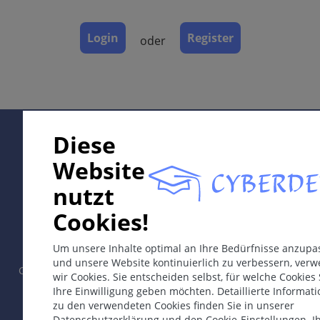
Labor & Zusatzuntersuchungen
Dermatopathologie
Login
Register
oder
Verlauf
Komplikationen
Diagnose
Differentialdiagnosen
Therapie & Prävention
Supported by:
Diese
Website
ICD-11
nutzt
EA80
In collaboration with Erasmus+ hEduLearnIt editorial
Cookies!
group
Synonyme
Um unsere Inhalte optimal an Ihre Bedürfnisse anzupa
Atopisches Ekzem, Endogenes Ekzem,
und unsere Website kontinuierlich zu verbessern, ver
Neurodermatitis,
Neurodermitis, Neurodermitis
Copyright © 2003-2026 by CYBERDERM Redaktionsgruppe -
wir Cookies. Sie entscheiden selbst, für welche Cookies 
disseminata, Prurigo diathesique (Besnier),
Gründungsredakteur Guenter Burg, M.D.
- Konzept und
Ihre Einwilligung geben möchten. Detaillierte Informat
Koordination durch Vahid Djamei, Zürich.
Neurodermatitis constitutionalis, Spätexsudatives
zu den verwendeten Cookies finden Sie in unserer
All rights reserved.
Ekzematid Rost
Datenschutzerklärung und den Cookie-Einstellungen. I