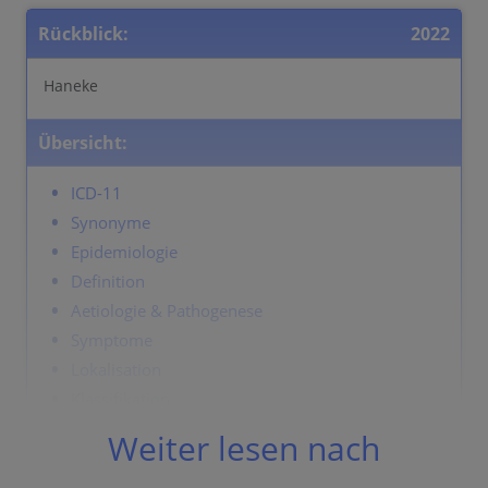
Rückblick:
2022
Haneke
Übersicht:
ICD-11
Synonyme
Epidemiologie
Definition
Aetiologie & Pathogenese
Symptome
Lokalisation
Klassifikation
Labor & Zusatzuntersuchungen
Weiter lesen nach
Dermatopathologie
Verlauf