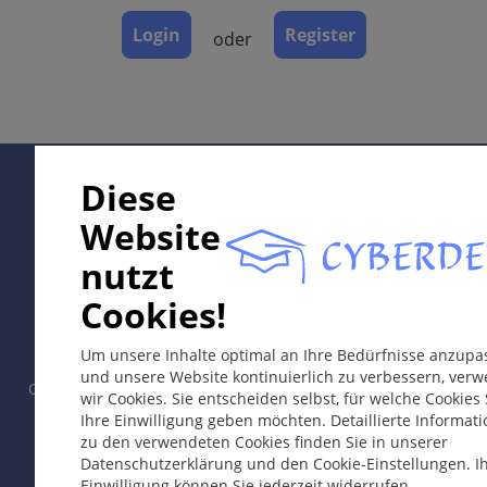
Komplikationen
Login
Register
oder
Diagnose
Differentialdiagnosen
Therapie & Prävention
Bemerkungen
Supported by:
Diese
Website
ICD-11
nutzt
EE10.5
In collaboration with Erasmus+ hEduLearnIt editorial
Cookies!
Synonyme
group
Onychodystrophien; Nagelwachstumsstörungen.
Um unsere Inhalte optimal an Ihre Bedürfnisse anzupa
und unsere Website kontinuierlich zu verbessern, ver
Copyright © 2003-2026 by CYBERDERM Redaktionsgruppe -
Epidemiologie
wir Cookies. Sie entscheiden selbst, für welche Cookies 
Gründungsredakteur Guenter Burg, M.D.
- Konzept und
Ihre Einwilligung geben möchten. Detaillierte Informat
Je nach Ätiologie (idiopathisch, genetisch
Koordination durch Vahid Djamei, Zürich.
zu den verwendeten Cookies finden Sie in unserer
syndromatisch, infektiös, Tumor bedingt). Die
All rights reserved.
Datenschutzerklärung und den Cookie-Einstellungen. I
Prävalenz nimmt mit dem Alter zu und ist am
Einwilligung können Sie jederzeit widerrufen.