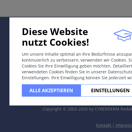
Differentialdiagnosen
Therapie & Prävention
Diese Website
nutzt Cookies!
ICD-11
Mamma: XH3E21: extramammär: XH70F8.
Um unsere Inhalte optimal an Ihre Bedürfnisse anzup
kontinuierlich zu verbessern, verwenden wir Cookies. Si
Synonyme
Cookies Sie Ihre Einwilligung geben möchten. Detaillie
Paget-Krebs, Paget-Krankheit, Morbus Paget der Mamil
verwendeten Cookies finden Sie in unserer Datenschut
Einstellungen. Ihre Einwilligung können Sie jederzeit w
Epidemiologie
ALLE AKZEPTIEREN
EINSTELLUNGEN
Selten; etwa 3% der Brustkarzinome.
Definition
Copyright © 2003-2026 by CYBERDERM Redak
Mammär: Seltenes intraepidermales Adenokarzinom, d
Kontakt
|
Impres
Extramammär: von apokrinen Schweissdrüsen, von der 