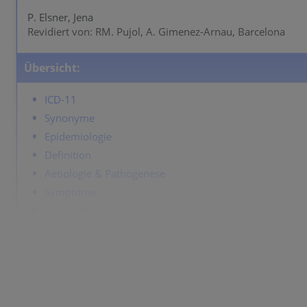
P. Elsner, Jena
Revidiert von: RM. Pujol, A. Gimenez-Arnau, Barcelona
Übersicht:
ICD-11
Synonyme
Epidemiologie
Definition
Aetiologie & Pathogenese
Symptome
Lokalisation
Klassifikation
Labor & Zusatzuntersuchungen
Dermatopathologie
Verlauf
Komplikationen