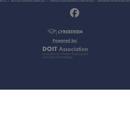
der chemische Noxen) oder durch chronische bzw. repetitive
TKD mit Überwindung der Hornschicht und Aktivierung der a
Powered by:
. Unterschiedliche Ausprägung in Abhängigkeit von der Stä
ionen.
chem TKD sind besonders die Hände im Zusammenhang mit de
ht erythematös, subjektive Empfindungsstörung, mechanisch