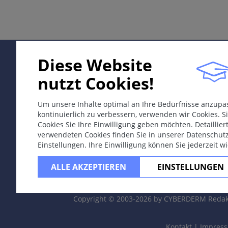
Diagnose
Differentialdiagnosen
Therapie & Prävention
Bemerkungen
Diese Website
nutzt Cookies!
ICD-11
Um unsere Inhalte optimal an Ihre Bedürfnisse anzup
EK02
kontinuierlich zu verbessern, verwenden wir Cookies. Si
Cookies Sie Ihre Einwilligung geben möchten. Detaillie
Synonyme
verwendeten Cookies finden Sie in unserer Datenschut
Einstellungen. Ihre Einwilligung können Sie jederzeit w
Kumulativ toxisches Ekzem, Erschöpfungsekzem, Abnut
ALLE AKZEPTIEREN
EINSTELLUNGEN
Epidemiologie
Häufiger als allergische Kontaktekzeme.
Copyright © 2003-2026 by CYBERDERM Redak
Definition
Nicht-allergische ekzematöse Entzündungsreaktion auf 
Kontakt
|
Impres