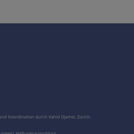
und Koordination durch Vahid Djamei, Zürich.
gungen
|
Haftungsausschluss