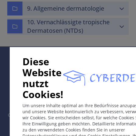
9. Allgemeine dermatologie
10. Vernachlässigte tropische
Dermatosen (NTDs)
Supported by:
Diese
Website
nutzt
In collaboration with Erasmus+ hEduLearnIt editorial
Cookies!
group
Um unsere Inhalte optimal an Ihre Bedürfnisse anzupa
und unsere Website kontinuierlich zu verbessern, ver
Copyright © 2003-2026 by CYBERDERM Redaktionsgruppe -
wir Cookies. Sie entscheiden selbst, für welche Cookies 
Gründungsredakteur Guenter Burg, M.D.
- Konzept und
Ihre Einwilligung geben möchten. Detaillierte Informat
Koordination durch Vahid Djamei, Zürich.
zu den verwendeten Cookies finden Sie in unserer
All rights reserved.
Datenschutzerklärung und den Cookie-Einstellungen. I