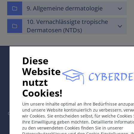
9. Allgemeine dermatologie
10. Vernachlässigte tropische
Dermatosen (NTDs)
Supported by:
Diese
Website
nutzt
In collaboration with Erasmus+ hEduLearnIt editorial
Cookies!
group
Um unsere Inhalte optimal an Ihre Bedürfnisse anzupa
und unsere Website kontinuierlich zu verbessern, ver
Copyright © 2003-2026 by CYBERDERM Redaktionsgruppe -
wir Cookies. Sie entscheiden selbst, für welche Cookies 
Gründungsredakteur Guenter Burg, M.D.
- Konzept und
Ihre Einwilligung geben möchten. Detaillierte Informat
Koordination durch Vahid Djamei, Zürich.
zu den verwendeten Cookies finden Sie in unserer
All rights reserved.
Datenschutzerklärung und den Cookie-Einstellungen. I