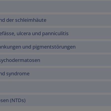
nd der schleimhäute
fässe, ulcera und panniculitis
rankungen und pigmentstörungen
psychodermatosen
und syndrome
osen (NTDs)