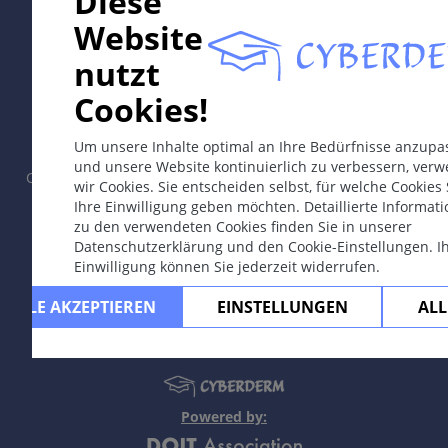
Diese
Website
nutzt
In collaboration with Erasmus+ hEduLearnIt editorial
Cookies!
group
Um unsere Inhalte optimal an Ihre Bedürfnisse anzupa
und unsere Website kontinuierlich zu verbessern, ver
Copyright © 2003-2026 by CYBERDERM Redaktionsgruppe -
wir Cookies. Sie entscheiden selbst, für welche Cookies 
Gründungsredakteur Guenter Burg, M.D.
- Konzept und
Ihre Einwilligung geben möchten. Detaillierte Informat
Koordination durch Vahid Djamei, Zürich.
zu den verwendeten Cookies finden Sie in unserer
All rights reserved.
Datenschutzerklärung und den Cookie-Einstellungen. I
Einwilligung können Sie jederzeit widerrufen.
Kontakt
|
Impressum
|
Unterstützt
durch
|
Datenschutzerklärung
|
Nutzungsbedingungen
|
Ha
ALLE AKZEPTIEREN
EINSTELLUNGEN
ALL
Powered by: