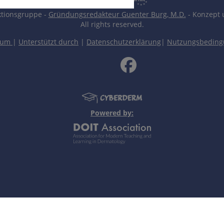
tionsgruppe -
Gründungsredakteur Guenter Burg, M.D.
- Konzept 
All rights reserved.
sum
|
Unterstützt durch
|
Datenschutzerklärung
|
Nutzungsbedin
Powered by: