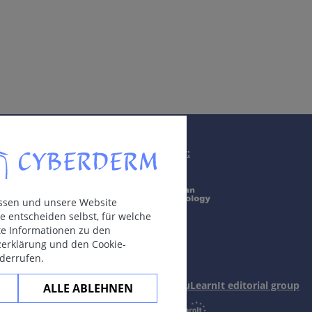
Supported by:
assen und unsere Website
e entscheiden selbst, für welche
rte Informationen zu den
zerklärung und den Cookie-
iderrufen.
In collaboration with Erasmus+ hEduLearnIt editorial group
ALLE ABLEHNEN