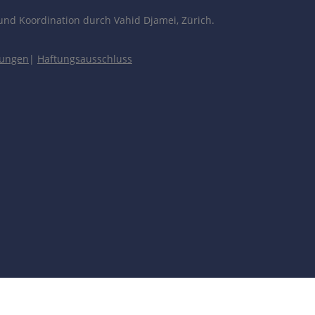
und Koordination durch Vahid Djamei, Zürich.
gungen
|
Haftungsausschluss