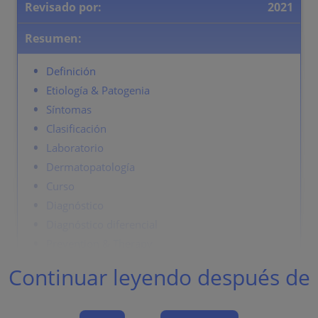
Revisado por:
2021
Resumen:
Definición
Etiología & Patogenia
Síntomas
Clasificación
Laboratorio
Dermatopatología
Curso
Diagnóstico
Diagnóstico diferencial
Prevention & Therapy
Continuar leyendo después de
Definición