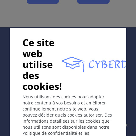
pisse"); en anglais: tripper.
Étiologie et pathogénie
Neisseria gonorrhoeae (A. Neisser 1879),
diplocoques gram négatifs. Temps d'incubation: 1-6
Supported by:
jours, atteinte de l'épithélium cylindrique de
Ce site
l'urèthre, du col de l'utérus, du rectum, les
conjonctives, le vagin (seulement avant la puberté).
web
utilise
Symptomes
In collaboration with Erasmus+ hEduLearnIt editorial
des
Aigu: sensation de brûlure, leucorrhées
group
purulentes
cookies!
Chronique: urétrite chronique
Femmes: bartholinite, cervico-vaginite
Copyright © 2003-2026 CYBERDERM Editorial Group -
Nous utilisons des cookies pour adapter
Gonococcie extragénitale: rectale, conjonctivale
Rédacteur fondateur Guenter Burg, M.D.
- Concept et
notre contenu à vos besoins et améliorer
coordination par Vahid Djamei, Zurich
(ophtalmie gonococcique), pharyngéale
continuellement notre site web. Vous
All rights reserved.
pouvez décider quels cookies autoriser. Des
informations détaillées sur les cookies que
Contact
|
Impressum
|
Soutenu par
|
Politique
nous utilisons sont disponibles dans notre
de confidentialité
|
Conditions
Politique de confidentialité et les
Complications