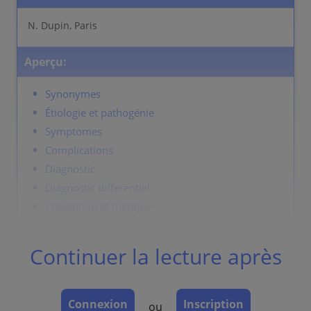
N. Dupin, Paris
Aperçu:
Synonymes
Étiologie et pathogénie
Symptomes
Complications
Diagnostic
Diagnostic differentiel
Prévention et thérapie
Continuer la lecture après
Synonymes
En cas d'urétrite gonococcique masculine en parle
aussi de blennoragie gonococcique ( "chaude-
Connexion
Inscription
ou