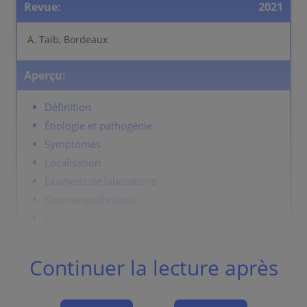
Revue:
2021
A. Taib, Bordeaux
Aperçu:
Définition
Étiologie et pathogénie
Symptomes
Localisation
Examens de laboratoire
Dermatopathologie
Cours
Complications
Diagnostic
Continuer la lecture après
Diagnostic differentiel
Prévention et thérapie