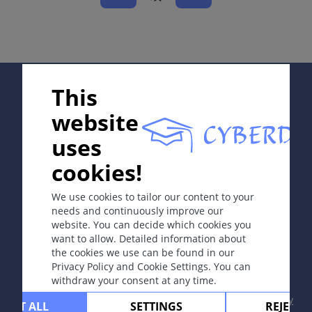
同义词
出汗不良症，汗疱疹。
定义
Supported by:
This
水疱性掌跖皮炎
website
uses
病因和发病机理
In collaboration with Erasmus+ hEduLearnIt editorial
特发性过敏性接触性皮炎、遗传过敏、或对感染如浅部皮
cookies!
group
肤真菌病的反应（这时称为自体敏感）。与汗腺活动性和
功能障碍无关；因此历史上的术语可能引起误导。
We use cookies to tailor our content to your
needs and continuously improve our
website. You can decide which cookies you
Copyright © 2003-2026 CYBERDERM Editorial Group
want to allow. Detailed information about
症状
-
Founding Editor Guenter Burg, M.D.
- Concept and
the cookies we use can be found in our
掌跖部位可见瘙痒性、深在充满液体的水疱，之后伴有脱
Coordination by Vahid Djamei, Zurich
Privacy Policy and Cookie Settings. You can
All rights reserved.
屑（称干燥层板状出汗不良症）。病人通常描述瘙痒为首
withdraw your consent at any time.
发症状，接着出现水疱，最后出现红斑。
Contact
|
Impressum
|
Supported by
|
Privacy
CEPT ALL
SETTINGS
REJECT 